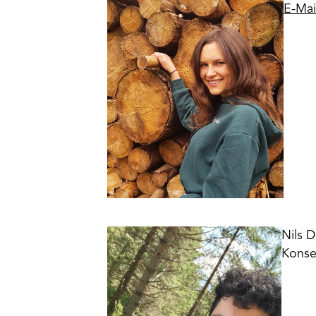
E-Mai
Nils D
Konse