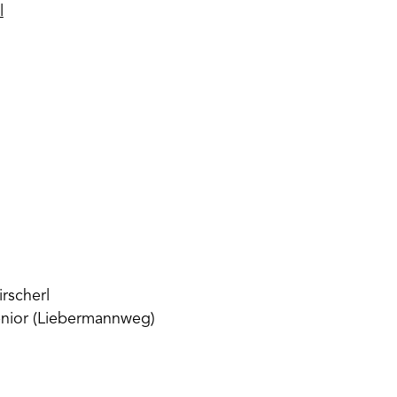
l
irscherl
nior (Liebermannweg)