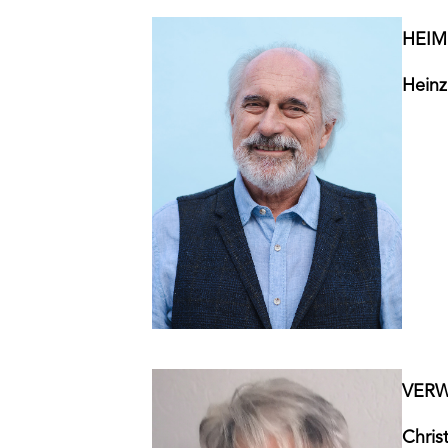
HEIM
Heinz
VERW
Chris