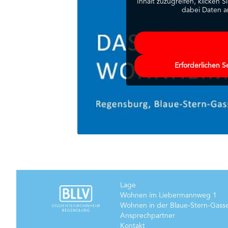
Inhalt zuzugreifen, klicken S
dabei Daten a
Erforderlichen S
Lage
Wohnen im Liebermannweg 1
Wohnen in der Blaue-Stern-Gass
Ansprechpartner
Kontakt